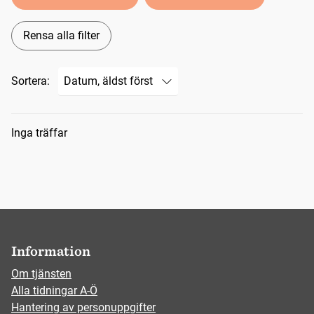
Rensa alla filter
Sortera:
Sökresultat
Inga träffar
Information
Om tjänsten
Alla tidningar A-Ö
Hantering av personuppgifter