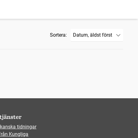
Sortera:
tjänster
kanska tidningar
från Kungliga