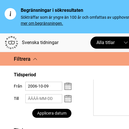
Begränsningar i sökresultaten
Sökträffar som är yngre än 100 år och omfattas av upphovsrät
mer om begränsningen.
Svenska tidningar
Alla titlar
Filtrera
Tidsperiod
Från
Till
Applicera datum