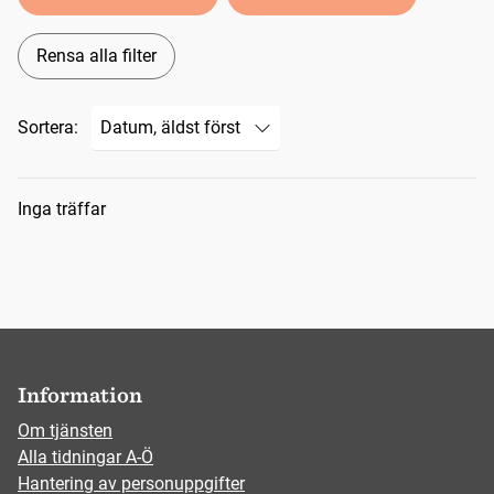
Rensa alla filter
Sortera:
Sökresultat
Inga träffar
Information
Om tjänsten
Alla tidningar A-Ö
Hantering av personuppgifter