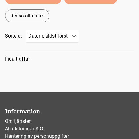
Rensa alla filter
Sortera:
Sökresultat
Inga träffar
Information
Om tjänsten
Alla tidningar A-Ö
Hantering av personuppgifter