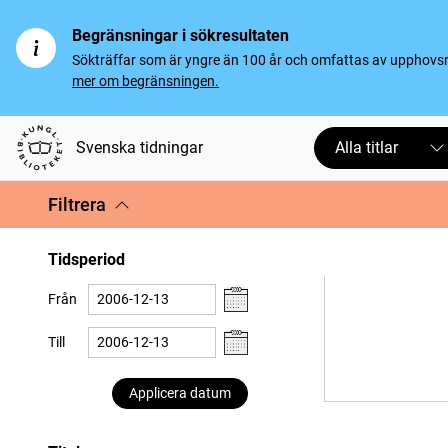
Begränsningar i sökresultaten
Sökträffar som är yngre än 100 år och omfattas av upphovsrät
mer om begränsningen.
Svenska tidningar
Alla titlar
Filtrera
Tidsperiod
Från
Till
Applicera datum