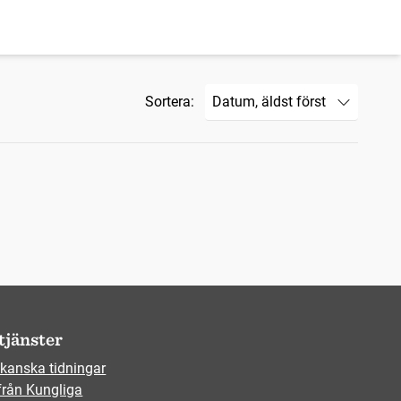
Sortera:
tjänster
kanska tidningar
från Kungliga