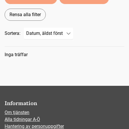
Rensa alla filter
Sortera:
Sökresultat
Inga träffar
Information
Om tjänsten
Alla tidningar A-Ö
Hantering av personuppgifter