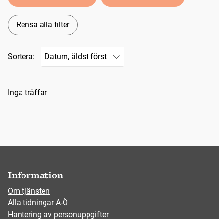
Rensa alla filter
Sortera:
Sökresultat
Inga träffar
Information
Om tjänsten
Alla tidningar A-Ö
Hantering av personuppgifter