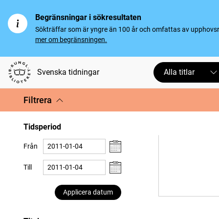
Begränsningar i sökresultaten
Sökträffar som är yngre än 100 år och omfattas av upphovsrät
mer om begränsningen.
Svenska tidningar
Alla titlar
Filtrera
Tidsperiod
Från
Till
Applicera datum