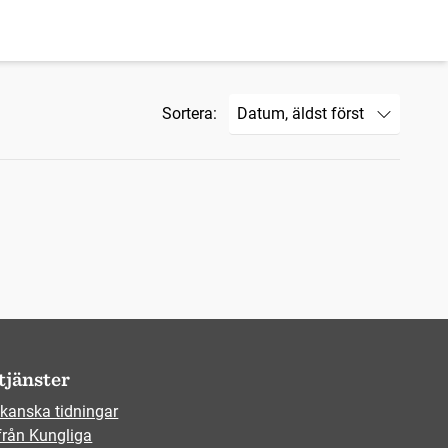
Sortera:
tjänster
kanska tidningar
från Kungliga