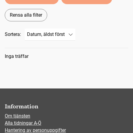
Rensa alla filter
Sortera:
Sökresultat
Inga träffar
Information
Om tjänsten
Alla tidningar A-Ö
Hantering av personuppgifter