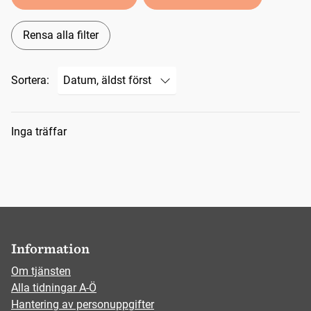
Rensa alla filter
Sortera:
Sökresultat
Inga träffar
Information
Om tjänsten
Alla tidningar A-Ö
Hantering av personuppgifter