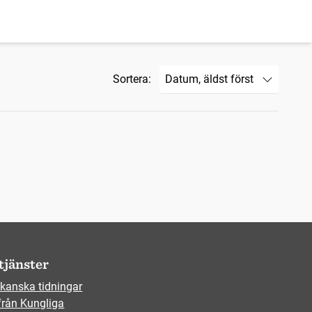
Sortera:
tjänster
kanska tidningar
från Kungliga