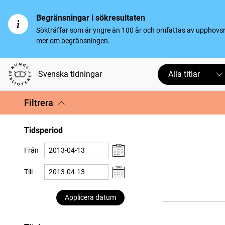
Begränsningar i sökresultaten
Sökträffar som är yngre än 100 år och omfattas av upphovsrät
mer om begränsningen.
Svenska tidningar
Alla titlar
Filtrera
Tidsperiod
Från
Till
Applicera datum