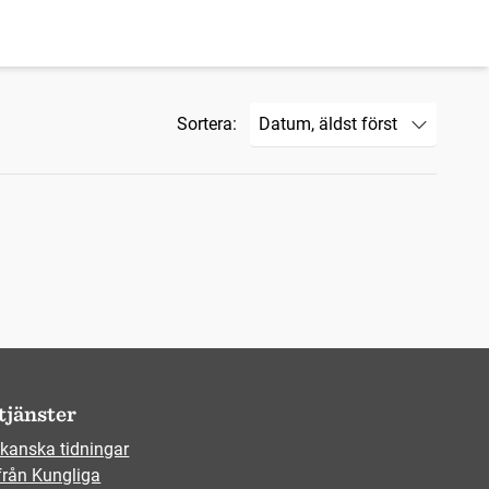
Sortera:
tjänster
kanska tidningar
från Kungliga