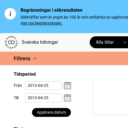
Begränsningar i sökresultaten
Sökträffar som är yngre än 100 år och omfattas av upphovsrät
mer om begränsningen.
Svenska tidningar
Alla titlar
Filtrera
Tidsperiod
Från
Till
Applicera datum