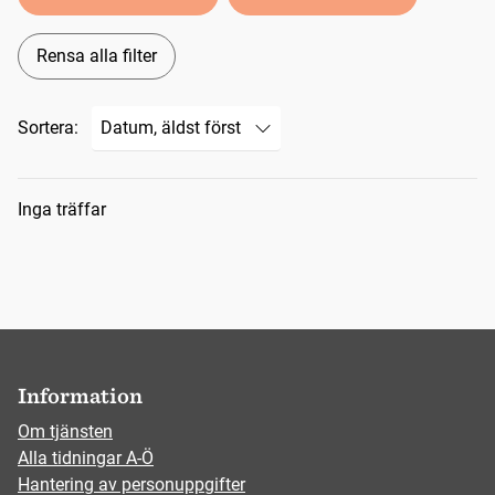
Rensa alla filter
Sortera:
Sökresultat
Inga träffar
Information
Om tjänsten
Alla tidningar A-Ö
Hantering av personuppgifter