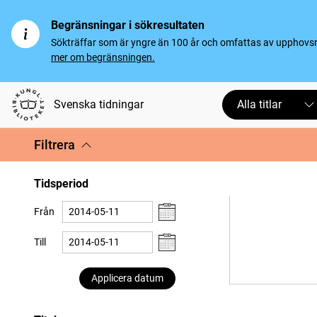
Begränsningar i sökresultaten
Sökträffar som är yngre än 100 år och omfattas av upphovsrät
mer om begränsningen.
Svenska tidningar
Alla titlar
Filtrera
Tidsperiod
Från
Till
Applicera datum