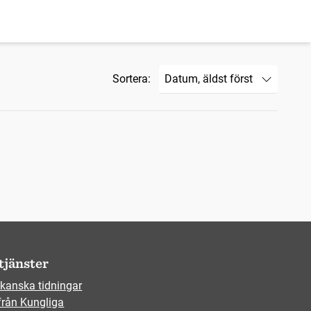
Sortera:
tjänster
kanska tidningar
från Kungliga