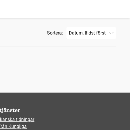
Sortera:
tjänster
kanska tidningar
från Kungliga