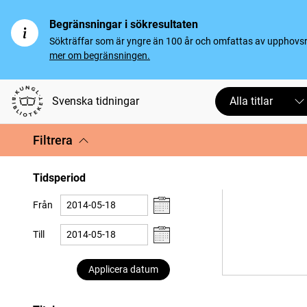
Begränsningar i sökresultaten
Sökträffar som är yngre än 100 år och omfattas av upphovsrät
mer om begränsningen.
Svenska tidningar
Alla titlar
Filtrera
Tidsperiod
Från
Till
Applicera datum