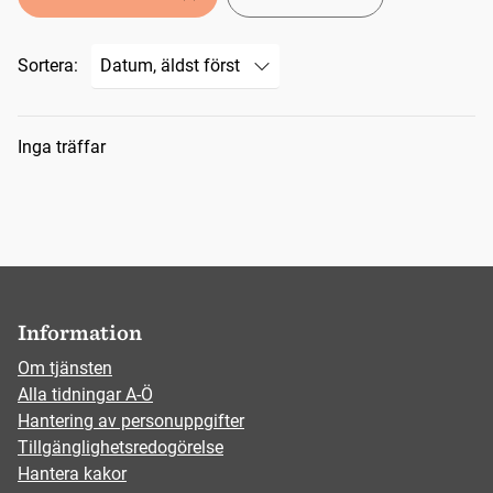
Sortera:
Sökresultat
Inga träffar
Information
Om tjänsten
Alla tidningar A-Ö
Hantering av personuppgifter
Tillgänglighetsredogörelse
Hantera kakor