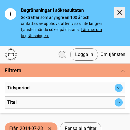
Begränsningar i sökresultaten
Sökträffar som är yngre än 100 år och
omfattas av upphovsrätten visas inte längre i
tjänsten när du söker på distans.
Läs mer om
begränsningen.
Logga in
Om tjänsten
Svenska tidningar
Filtrera
Tidsperiod
Titel
Från 2014-07-23
Rensa alla filter