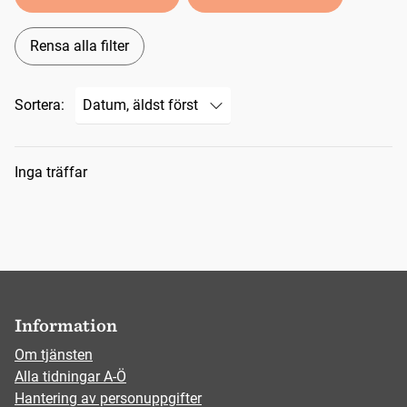
Rensa alla filter
Sortera:
Sökresultat
Inga träffar
Information
Om tjänsten
Alla tidningar A-Ö
Hantering av personuppgifter