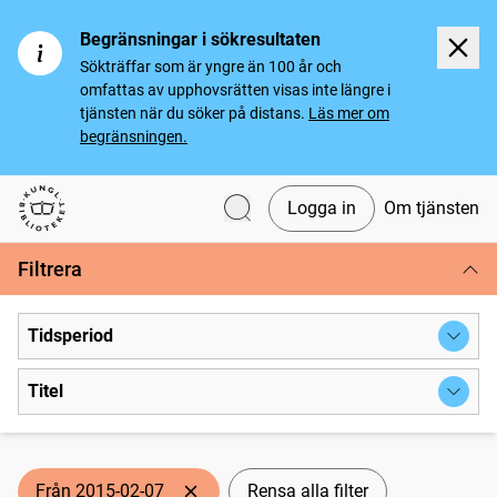
Begränsningar i sökresultaten
Sökträffar som är yngre än 100 år och
omfattas av upphovsrätten visas inte längre i
tjänsten när du söker på distans.
Läs mer om
begränsningen.
Logga in
Om tjänsten
Svenska tidningar
Filtrera
Tidsperiod
Titel
Från 2015-02-07
Rensa alla filter