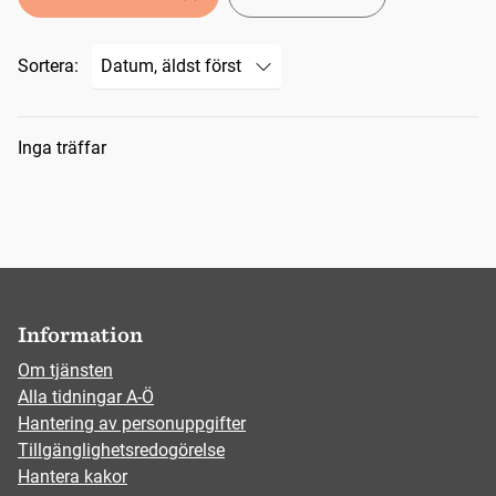
Sortera:
Sökresultat
Inga träffar
Information
Om tjänsten
Alla tidningar A-Ö
Hantering av personuppgifter
Tillgänglighetsredogörelse
Hantera kakor