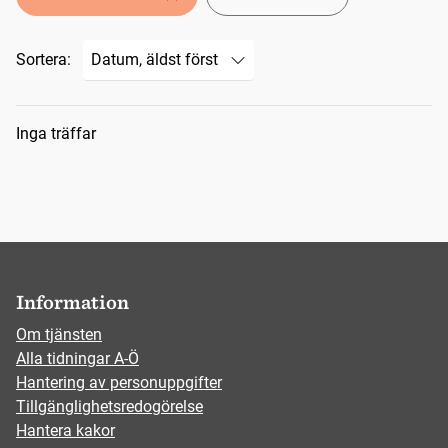
Sortera:
Sökresultat
Inga träffar
Information
Om tjänsten
Alla tidningar A-Ö
Hantering av personuppgifter
Tillgänglighetsredogörelse
Hantera kakor