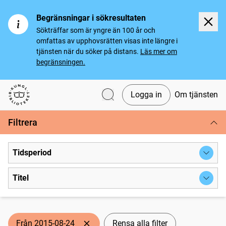
Begränsningar i sökresultaten
Sökträffar som är yngre än 100 år och
omfattas av upphovsrätten visas inte längre i
tjänsten när du söker på distans.
Läs mer om
begränsningen.
Logga in
Om tjänsten
Svenska tidningar
Filtrera
Tidsperiod
Titel
Från 2015-08-24
Rensa alla filter