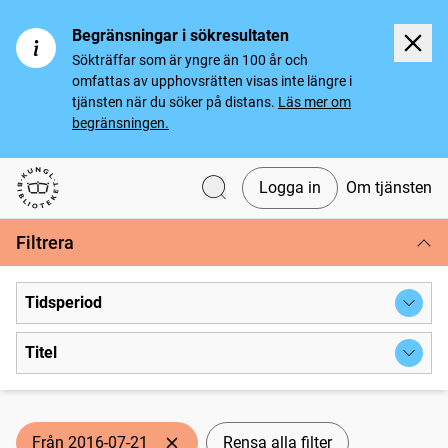
Begränsningar i sökresultaten
Sökträffar som är yngre än 100 år och
omfattas av upphovsrätten visas inte längre i
tjänsten när du söker på distans.
Läs mer om
begränsningen.
Logga in
Om tjänsten
Svenska tidningar
Filtrera
Tidsperiod
Titel
Från 2016-07-21
Rensa alla filter