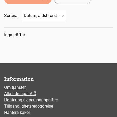
Sortera:
Sökresultat
Inga träffar
Information
Om tjänsten
Alla tidningar A-Ö
Hantering av personuppgifter
Tillgänglighetsredogörelse
Hantera kakor