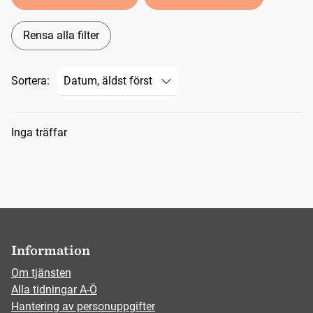
Rensa alla filter
Sortera:
Sökresultat
Inga träffar
Information
Om tjänsten
Alla tidningar A-Ö
Hantering av personuppgifter