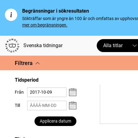
Begränsningar i sökresultaten
Sökträffar som är yngre än 100 år och omfattas av upphovsrät
mer om begränsningen.
Svenska tidningar
Alla titlar
Filtrera
Tidsperiod
Från
Till
Applicera datum