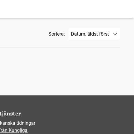
Sortera:
tjänster
kanska tidningar
från Kungliga