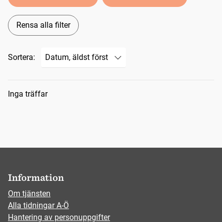
Rensa alla filter
Sortera:
Sökresultat
Inga träffar
Information
Om tjänsten
Alla tidningar A-Ö
Hantering av personuppgifter