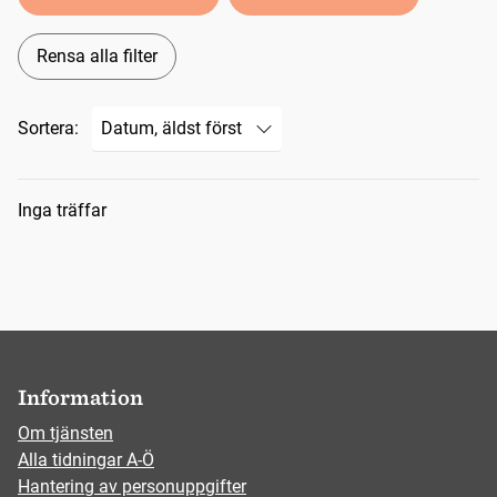
Rensa alla filter
Sortera:
Sökresultat
Inga träffar
Information
Om tjänsten
Alla tidningar A-Ö
Hantering av personuppgifter