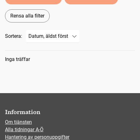
Rensa alla filter
Sortera:
Sökresultat
Inga träffar
Information
Om tjänsten
Alla tidningar A-Ö
Hantering av personuppgifter