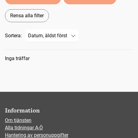
Rensa alla filter
Sortera:
Sökresultat
Inga träffar
Information
Om tjänsten
Alla tidningar A-Ö
Hantering av personuppgifter