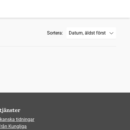
Sortera:
tjänster
kanska tidningar
från Kungliga