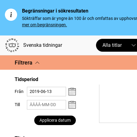
Begränsningar i sökresultaten
Sökträffar som är yngre än 100 år och omfattas av upphovsrät
mer om begränsningen.
Svenska tidningar
Alla titlar
Filtrera
Tidsperiod
Från
Till
Applicera datum