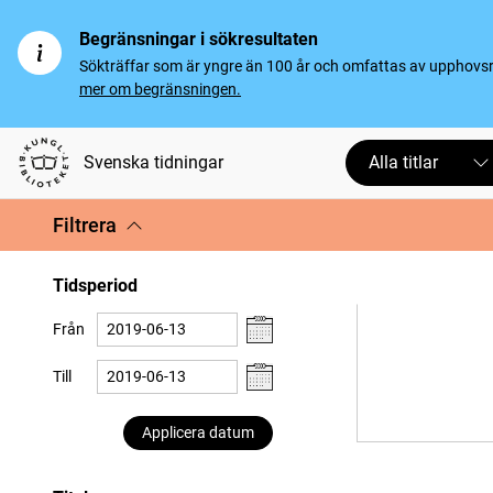
Begränsningar i sökresultaten
Sökträffar som är yngre än 100 år och omfattas av upphovsrät
mer om begränsningen.
Svenska tidningar
Alla titlar
Filtrera
Tidsperiod
Från
Till
Applicera datum