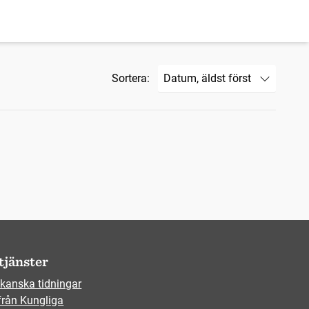
Sortera:
tjänster
kanska tidningar
från Kungliga