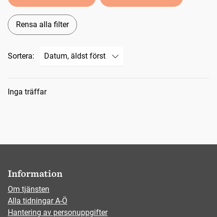
Rensa alla filter
Sortera:
Sökresultat
Inga träffar
Information
Om tjänsten
Alla tidningar A-Ö
Hantering av personuppgifter