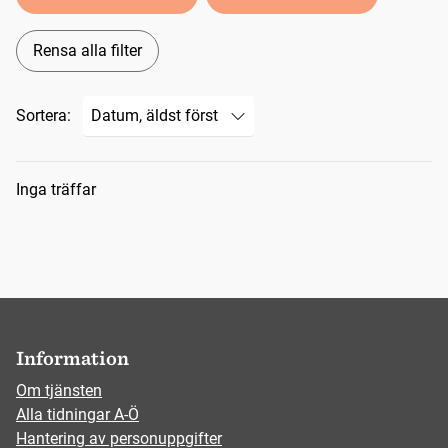
Rensa alla filter
Sortera:
Sökresultat
Inga träffar
Information
Om tjänsten
Alla tidningar A-Ö
Hantering av personuppgifter