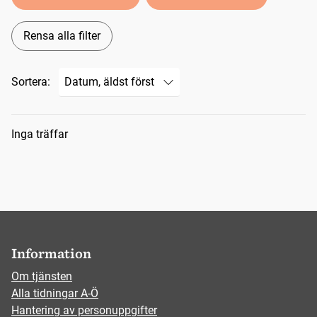
Rensa alla filter
Sortera:
Sökresultat
Inga träffar
Information
Om tjänsten
Alla tidningar A-Ö
Hantering av personuppgifter