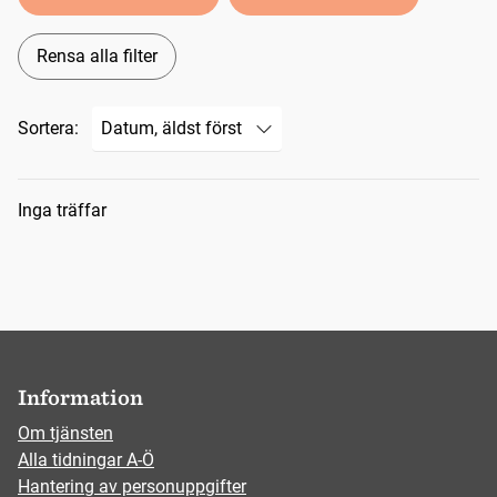
Rensa alla filter
Sortera:
Sökresultat
Inga träffar
Information
Om tjänsten
Alla tidningar A-Ö
Hantering av personuppgifter