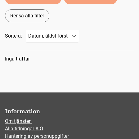
Rensa alla filter
Sortera:
Sökresultat
Inga träffar
Information
Om tjänsten
Alla tidningar A-Ö
Hantering av personuppgifter