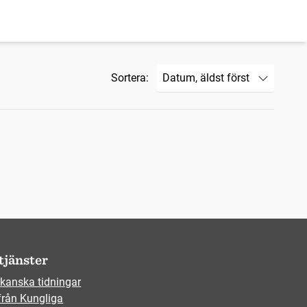
Sortera:
tjänster
kanska tidningar
från Kungliga