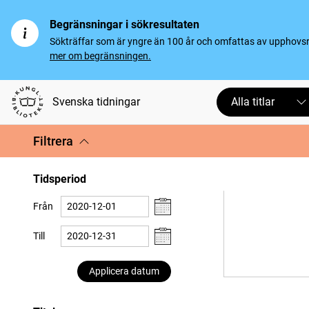
Begränsningar i sökresultaten
Sökträffar som är yngre än 100 år och omfattas av upphovsrät
mer om begränsningen.
Svenska tidningar
Alla titlar
Filtrera
Tidsperiod
Från
Till
Applicera datum