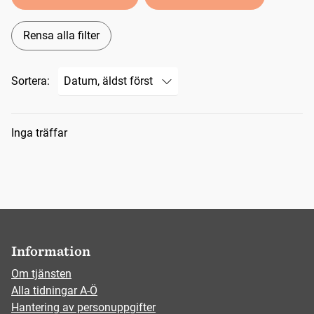
Rensa alla filter
Sortera:
Sökresultat
Inga träffar
Information
Om tjänsten
Alla tidningar A-Ö
Hantering av personuppgifter