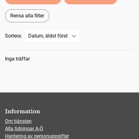
Rensa alla filter
Sortera:
Sökresultat
Inga träffar
Information
Om tjänsten
Alla tidningar A-Ö
Hantering av personuppgifter