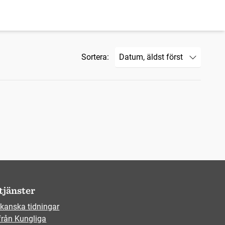
Sortera:
tjänster
kanska tidningar
från Kungliga