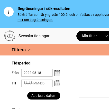
Begränsningar i sökresultaten
Sökträffar som är yngre än 100 år och omfattas av upphovsrät
mer om begränsningen.
Svenska tidningar
Alla titlar
Filtrera
Tidsperiod
Från
Till
Applicera datum