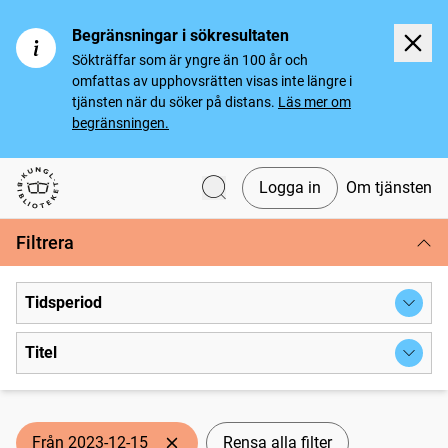
Begränsningar i sökresultaten
Sökträffar som är yngre än 100 år och
omfattas av upphovsrätten visas inte längre i
tjänsten när du söker på distans.
Läs mer om
begränsningen.
Logga in
Om tjänsten
Svenska tidningar
Filtrera
Tidsperiod
Titel
Från 2023-12-15
Rensa alla filter