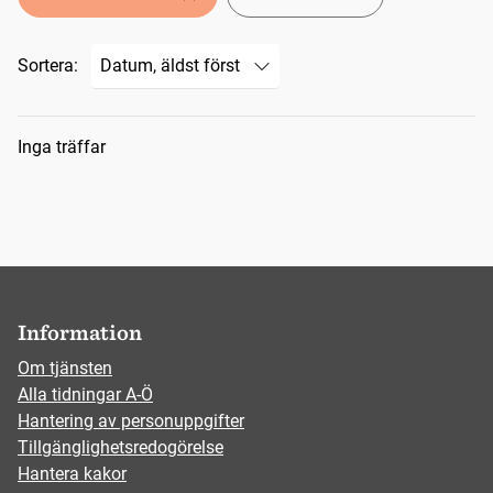
Sortera:
Sökresultat
Inga träffar
Information
Om tjänsten
Alla tidningar A-Ö
Hantering av personuppgifter
Tillgänglighetsredogörelse
Hantera kakor