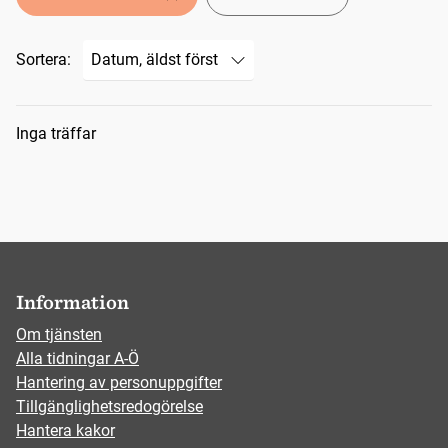
Sortera:
Sökresultat
Inga träffar
Information
Om tjänsten
Alla tidningar A-Ö
Hantering av personuppgifter
Tillgänglighetsredogörelse
Hantera kakor