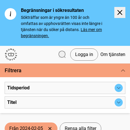
Begränsningar i sökresultaten
Sökträffar som är yngre än 100 år och
omfattas av upphovsrätten visas inte längre i
tjänsten när du söker på distans.
Läs mer om
begränsningen.
Logga in
Om tjänsten
Svenska tidningar
Filtrera
Tidsperiod
Titel
Från 2024-02-05
Rensa alla filter