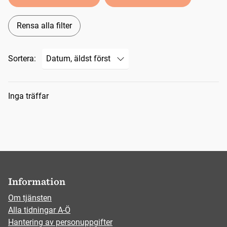
Rensa alla filter
Sortera:
Sökresultat
Inga träffar
Information
Om tjänsten
Alla tidningar A-Ö
Hantering av personuppgifter