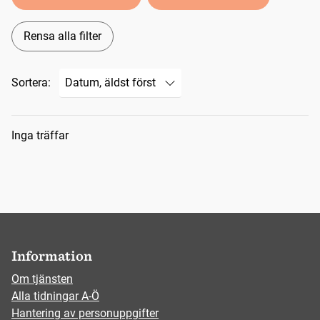
Rensa alla filter
Sortera:
Sökresultat
Inga träffar
Information
Om tjänsten
Alla tidningar A-Ö
Hantering av personuppgifter