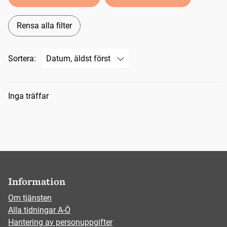
Rensa alla filter
Sortera:
Sökresultat
Inga träffar
Information
Om tjänsten
Alla tidningar A-Ö
Hantering av personuppgifter