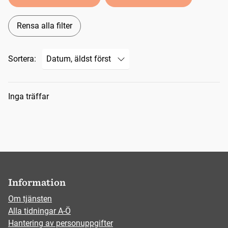
Rensa alla filter
Sortera:
Sökresultat
Inga träffar
Information
Om tjänsten
Alla tidningar A-Ö
Hantering av personuppgifter