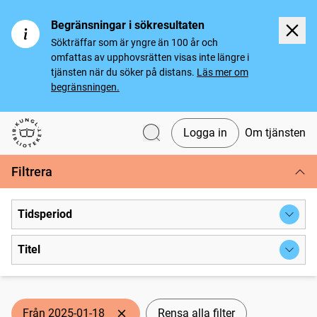
Begränsningar i sökresultaten
Sökträffar som är yngre än 100 år och
omfattas av upphovsrätten visas inte längre i
tjänsten när du söker på distans.
Läs mer om
begränsningen.
Logga in
Om tjänsten
Svenska tidningar
Filtrera
Tidsperiod
Titel
Från 2025-01-18
Rensa alla filter