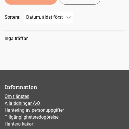
Sortera:
Sökresultat
Inga träffar
Information
Om tjänsten
Alla tidningar A-Ö
Hantering av personuppgifter
Tillgänglighetsredogörelse
Hantera kakor