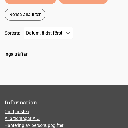
Rensa alla filter
Sortera:
Sökresultat
Inga träffar
Information
Om tjänsten
Alla tidningar A-Ö
Hantering av personuppgifter