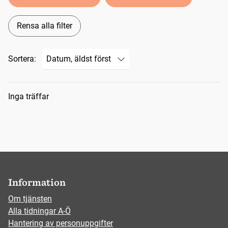
Rensa alla filter
Sortera:
Sökresultat
Inga träffar
Information
Om tjänsten
Alla tidningar A-Ö
Hantering av personuppgifter