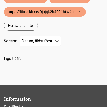
https://libris.kb.se/0jbjqk2b4021hfw#it
Rensa alla filter
Sortera:
Sökresultat
Inga träffar
Information
Om tjänsten