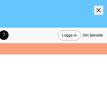
Logga in
Om tjänsten
Söktips