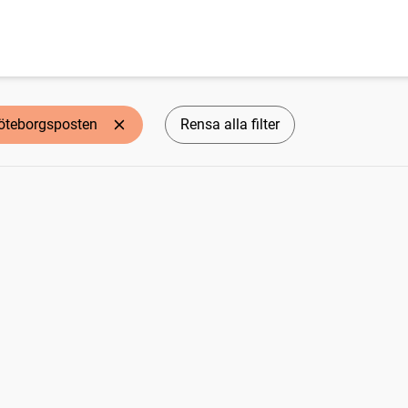
öteborgsposten
Rensa alla filter