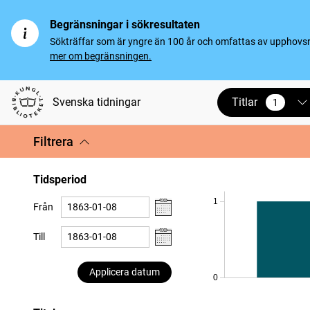
Begränsningar i sökresultaten
Sökträffar som är yngre än 100 år och omfattas av upphovsrät
mer om begränsningen.
Titlar
Svenska tidningar
1
vald
Filtrera
Tidsperiod
1
Från
Till
Applicera datum
0