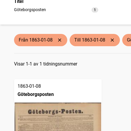
Titel
Göteborgsposten
1
träffar
Från 1863-01-08
Till 1863-01-08
G
Sökresultat
Visar 1-1 av 1 tidningsnummer
1863-01-08
Göteborgsposten