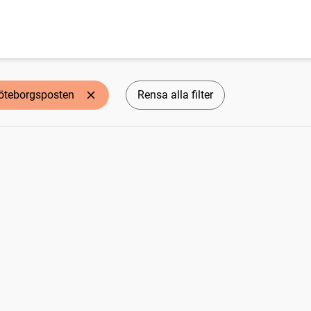
öteborgsposten
Rensa alla filter