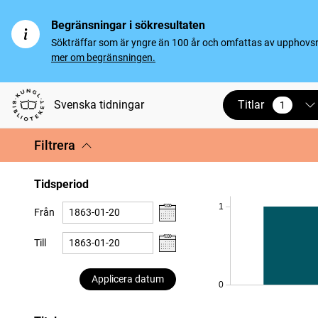
Begränsningar i sökresultaten
Sökträffar som är yngre än 100 år och omfattas av upphovsrät
mer om begränsningen.
Titlar
Svenska tidningar
1
vald
Filtrera
Tidsperiod
1
Från
Till
Applicera datum
0