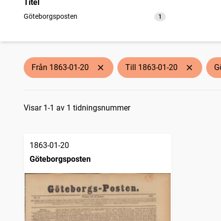
Titel
Göteborgsposten
1
träffar
Från 1863-01-20
Till 1863-01-20
G
Sökresultat
Visar 1-1 av 1 tidningsnummer
1863-01-20
Göteborgsposten