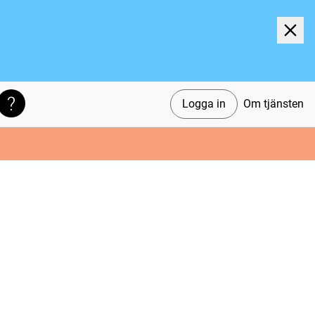
Logga in
Om tjänsten
Söktips