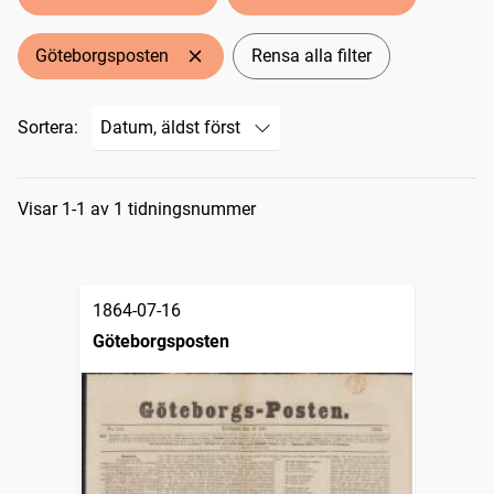
Göteborgsposten
Rensa alla filter
Sortera:
Sökresultat
Visar 1-1 av 1 tidningsnummer
1864-07-16
Göteborgsposten